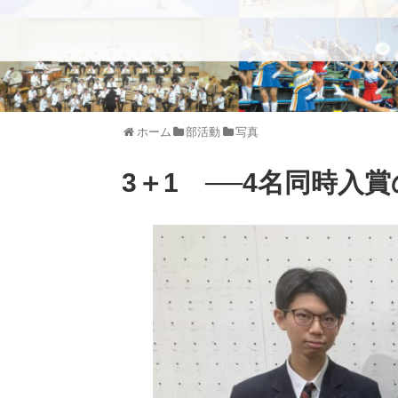
ホーム
部活動
写真
3＋1 ──4名同時入