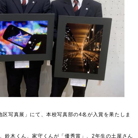
地区写真展」にて、本校写真部の4名が入賞を果たしま
、鈴木くん、家守くんが「優秀賞」、2年生の土屋さん