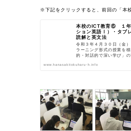
※下記をクリックすると、前回の「本校
本校のICT教育⑥ １
ション英語Ⅰ）・タブ
読解と英文法
令和３年４月３０日（金）
ラーニング形式の授業を積
的・対話的で深い学び」の実
www.hanasakitokuharu-h.info