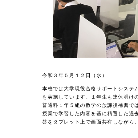
令和３年５月１２日（水）
本校では大学現役合格サポートシステ
を実施しています。１年生も連休明け
普通科１年５組の数学の放課後補習で
授業で学習した内容を基に精選した過
答をタブレット上で画面共有しながら