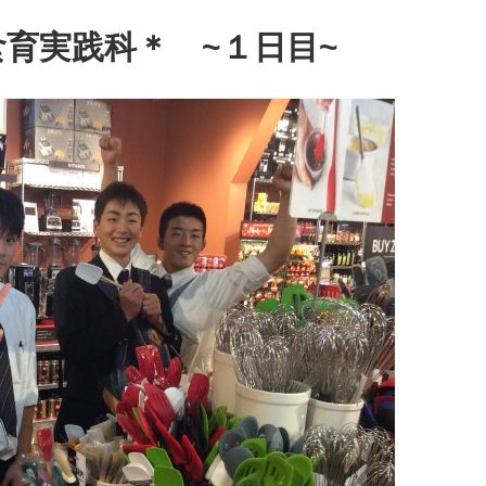
食育実践科＊ ~１日目~