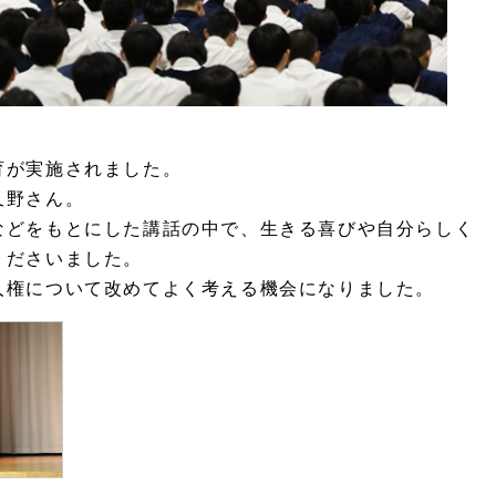
育が実施されました。
又野さん。
などをもとにした講話の中で
、
生きる喜びや自分らしく
くだ
さいました。
人権について改めてよく考える機会になりました。