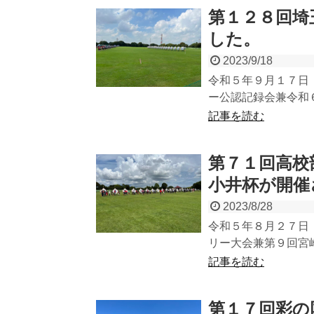
第１２８回埼
した。
2023/9/18
令和５年９月１７日
ー公認記録会兼令和６
記事を読む
第７１回高校
小井杯が開催
2023/8/28
令和５年８月２７日
リー大会兼第９回宮崎
記事を読む
第１７回彩の