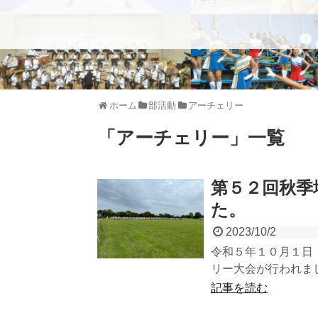
ホーム
部活動
アーチェリー
「
アーチェリー
」
一覧
第５２回秋季
た。
2023/10/2
令和５年１０月１日
リー大会が行われまし
記事を読む