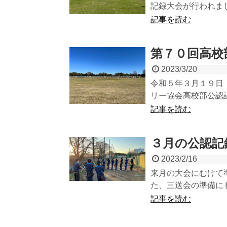
記録大会が行われまし
記事を読む
第７０回高校
2023/3/20
令和５年３月１９日
リー協会高校部公認記
記事を読む
３月の公認記
2023/2/16
来月の大会にむけて
た、三送会の準備に
記事を読む