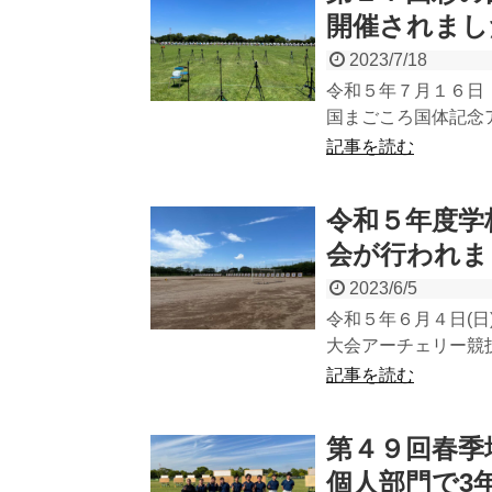
開催されまし
2023/7/18
令和５年７月１６日
国まごころ国体記念ア
記事を読む
令和５年度学
会が行われま
2023/6/5
令和５年６月４日(
大会アーチェリー競技
記事を読む
第４９回春季
個人部門で3