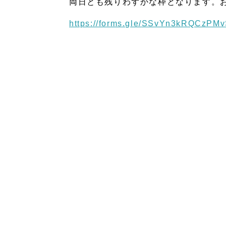
両日とも残りわずかな枠となります。
https://forms.gle/
SSvYn3kRQCzPMv