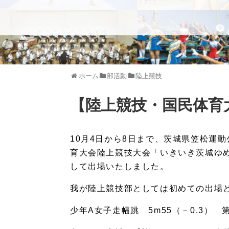
ホーム
部活動
陸上競技
【陸上競技・国民体育
10月4日から8日まで、茨城県笠松運
育大会陸上競技大会「いきいき茨城ゆめ
して出場いたしました。
我が陸上競技部としては初めての出場
少年A女子走幅跳 5m55（－0.3） 第