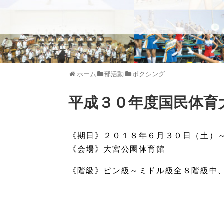
ホーム
部活動
ボクシング
平成３０年度国民体育
《期日》２０１８年６月３０日（土）
《会場》大宮公園体育館
《階級》ピン級～ミドル級全８階級中