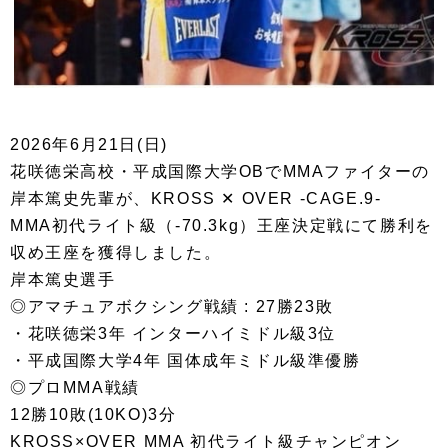
2026年6月21日(日)
花咲徳栄高校・平成国際大学OBでMMAファイターの
岸本篤史先輩が、KROSS‪ ✕‬ OVER -CAGE.9-
MMA初代ライト級（-70.3kg）王座決定戦にて勝利を
収め王座を獲得しました。
岸本篤史選手
◎アマチュアボクシング戦績 : 27勝23敗
・花咲徳栄3年 インターハイミドル級3位
・平成国際大学4年 国体成年ミドル級準優勝
◎プロMMA戦績
12勝10敗(10KO)3分
KROSS×OVER MMA 初代ライト級チャンピオン