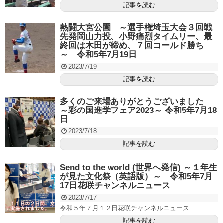
記事を読む
熱闘大宮公園 ～選手権埼玉大会３回戦
先発岡山力投、小野痛烈タイムリー、最
終回は木田が締め、７回コールド勝ち
～ 令和5年7月19日
2023/7/19
記事を読む
多くのご来場ありがとうございました
～彩の国進学フェア2023～ 令和5年7月18
日
2023/7/18
記事を読む
Send to the world (世界へ発信) ～１年生
が見た文化祭（英語版）～ 令和5年7月
17日花咲チャンネルニュース
2023/7/17
令和５年７月１２日花咲チャンネルニュース
記事を読む