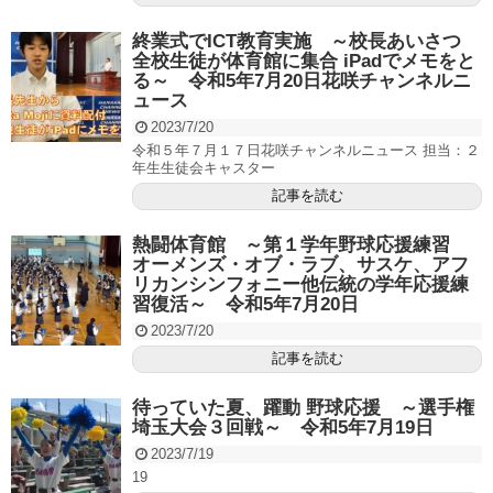
終業式でICT教育実施 ～校長あいさつ
全校生徒が体育館に集合 iPadでメモをと
る～ 令和5年7月20日花咲チャンネルニ
ュース
2023/7/20
令和５年７月１７日花咲チャンネルニュース 担当：２
年生生徒会キャスター
記事を読む
熱闘体育館 ～第１学年野球応援練習
オーメンズ・オブ・ラブ、サスケ、アフ
リカンシンフォニー他伝統の学年応援練
習復活～ 令和5年7月20日
2023/7/20
記事を読む
待っていた夏、躍動 野球応援 ～選手権
埼玉大会３回戦～ 令和5年7月19日
2023/7/19
19