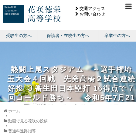
交通アクセス
お問い合わせ
受験生の方へ
保護者・在校生の方へ
卒業生の方へ
熱闘上尾スタジアム ～選手権埼
玉大会４回戦 先発高橋２試合連続
好投 ３番生田目本塁打 16得点で７
回コールド勝ち～ 令和5年7月21
日花咲チャンネルニュース
ホーム
動画で見る花咲の投稿
普通科進路指導