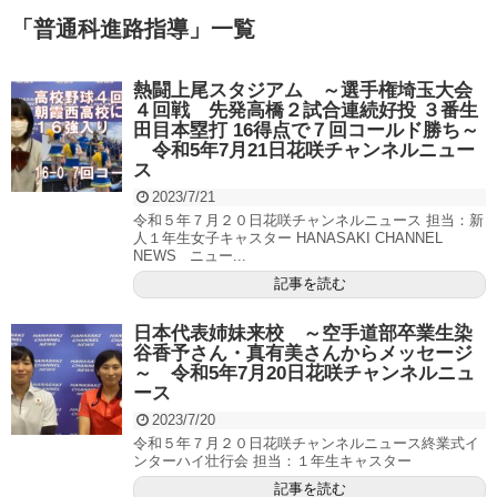
「
普通科進路指導
」
一覧
熱闘上尾スタジアム ～選手権埼玉大会
４回戦 先発高橋２試合連続好投 ３番生
田目本塁打 16得点で７回コールド勝ち～
令和5年7月21日花咲チャンネルニュー
ス
2023/7/21
令和５年７月２０日花咲チャンネルニュース 担当：新
人１年生女子キャスター HANASAKI CHANNEL
NEWS ニュー...
記事を読む
日本代表姉妹来校 ～空手道部卒業生染
谷香予さん・真有美さんからメッセージ
～ 令和5年7月20日花咲チャンネルニュ
ース
2023/7/20
令和５年７月２０日花咲チャンネルニュース終業式イ
ンターハイ壮行会 担当：１年生キャスター
記事を読む