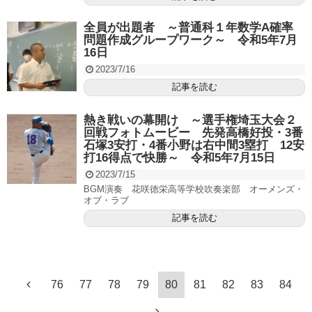
全員が出題者 ～普通科１年数学A確率
問題作成グループワーク～ 令和5年7月
16日
2023/7/16
記事を読む
熱き戦いの幕開け ～選手権埼玉大会２
回戦フォトムービー 先発高橋好投・3番
石塚3安打・4番小野は右中間3塁打 12安
打16得点で快勝～ 令和5年7月15日
2023/7/15
BGM演奏 花咲徳栄高等学校吹奏楽部 オーメンズ・
オブ・ラブ
記事を読む
76
77
78
79
80
81
82
83
84