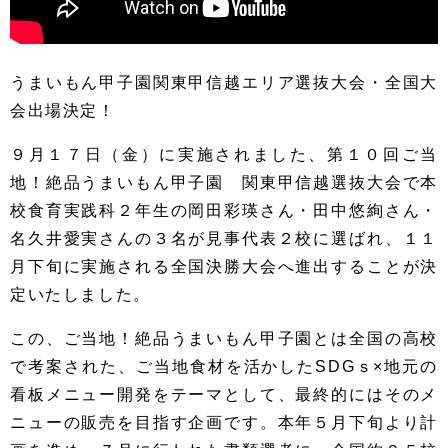
うまいもん甲子園関東甲信越エリア選抜大会・全国大
会出場決定！
９月１７日（金）に実施されました、第１０回ご当
地！絶品うまいもん甲子園 関東甲信越選抜大会で本
校食育実践科２年生の岡田彩瑛さん・田中悠絢さん・
名久井愛実さんの３名が見事代表２校に選ばれ、１１
月下旬に実施される全国決勝大会へ進出することが決
定いたしました。
この、ご当地！絶品うまいもん甲子園とは全国の高校
で考案された、ご当地食材を活かしたSDGｓ×地元の
看板メニュー開発をテーマとして、最終的にはそのメ
ニューの販売を目指す企画です。本年５月下旬より計