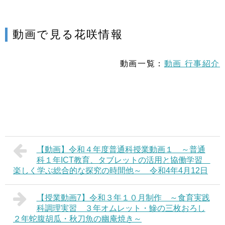
動画で見る花咲情報
動画一覧：
動画 行事紹介
【動画】令和４年度普通科授業動画１ ～普通
科１年ICT教育、タブレットの活用と協働学習
楽しく学ぶ総合的な探究の時間他～ 令和4年4月12日
【授業動画7】令和３年１０月制作 ～食育実践
科調理実習 ３年オムレット・鰺の三枚おろし
２年蛇腹胡瓜・秋刀魚の幽庵焼き～