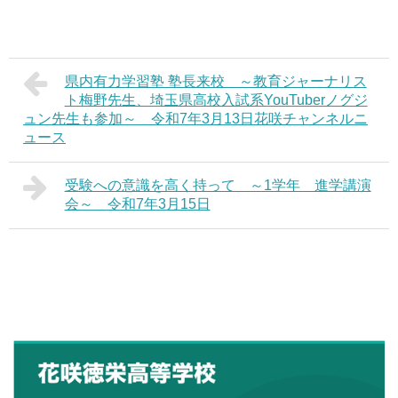
県内有力学習塾 塾長来校 ～教育ジャーナリス
ト梅野先生、埼玉県高校入試系YouTuberノグジ
ュン先生も参加～ 令和7年3月13日花咲チャンネルニ
ュース
受験への意識を高く持って ～1学年 進学講演
会～ 令和7年3月15日