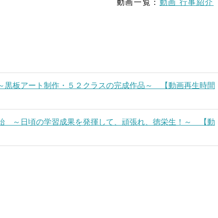
動画一覧：
動画 行事紹介
～黒板アート制作・５２クラスの完成作品～ 【動画再生時間
始 ～日頃の学習成果を発揮して、頑張れ、徳栄生！～ 【動