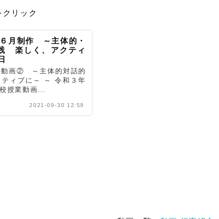
をクリック
年６月制作 ～主体的・
践 楽しく、アクティ
日
介動画② ～主体的対話的
ティブに～ ～ 令和３年
授業動画...
2021-09-30 12:59