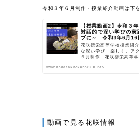
令和３年６月制作・授業紹介動画は下
【授業動画2】令和３
対話的で深い学びの実
ブに～ 令和3年6月16
花咲徳栄高等学校授業紹
な深い学び 楽しく、アク
６月制作 花咲徳栄高等学校
www.hanasakitokuharu-h.info
動画で見る花咲情報