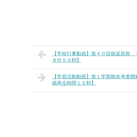
【学校行事動画】第４０回徳栄高祭 
８分５０秒】
【学習活動動画】第１学期期末考査開
画再生時間１５秒】