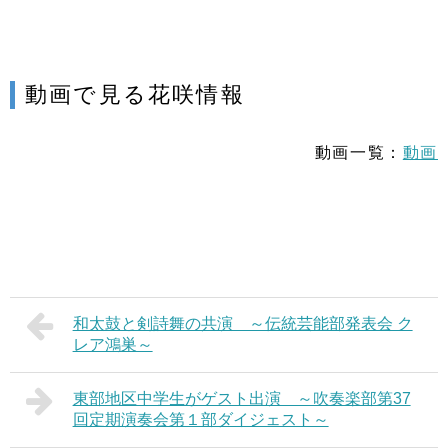
動画で見る花咲情報
動画一覧：
動画
和太鼓と剣詩舞の共演 ～伝統芸能部発表会 ク
レア鴻巣～
東部地区中学生がゲスト出演 ～吹奏楽部第37
回定期演奏会第１部ダイジェスト～