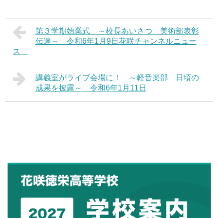
第３学期始業式 ～校長あいさつ 美術部表彰
伝達～ 令和6年1月9日花咲チャンネルニュー
ス
講義室がライブ会場に！ ～軽音楽部 日頃の
成果を披露～ 令和6年1月11日