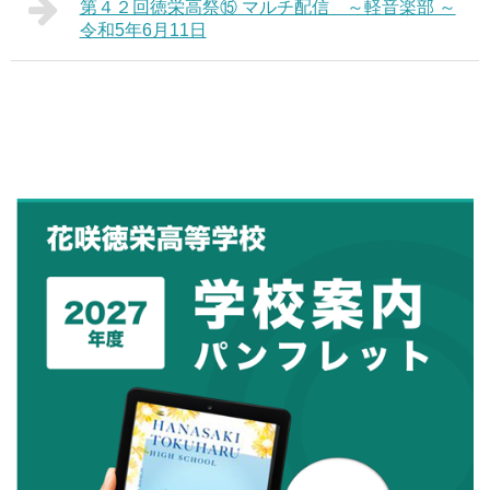
第４２回徳栄高祭⑮ マルチ配信 ～軽音楽部 ～
令和5年6月11日