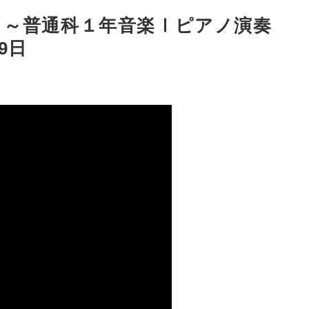
 ～普通科１年音楽Ⅰピアノ演奏
9日