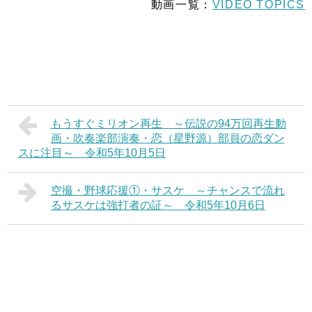
動画一覧：
VIDEO TOPICS
もうすぐミリオン再生 ～伝説の94万回再生動
画・吹奏楽部演奏・恋（星野源）部員の恋ダン
スに注目～ 令和5年10月5日
空撮・野球応援①・サスケ ～チャンスで流れ
るサスケは強打者の証～ 令和5年10月6日