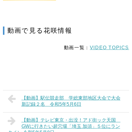
動画で見る花咲情報
動画一覧：
VIDEO TOPICS
【動画】駅伝競走部 学総東部地区大会で大会
新記録２名 令和5年5月6日
【動画】テレビ東京・出没！アド街ック天国
GWに行きたい超穴場「埼玉 加須」５位にラン