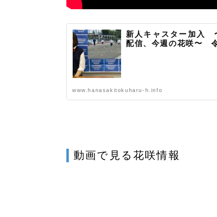
新人キャスター加入 
配信、今週の花咲〜 令
www.hanasakitokuharu-h.info
動画で見る花咲情報