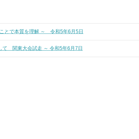
とで本質を理解 ～ 令和5年6月5日
 ～ 全国を目指して 関東大会試走 ～ 令和5年6月7日