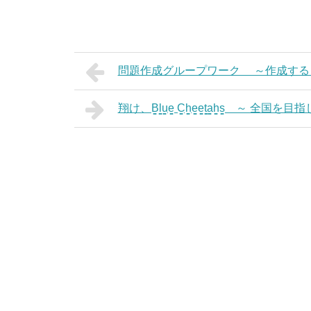
問題作成グループワーク ～作成するこ
翔け、B͚l͚u͚e͚ C͚h͚e͚e͚t͚a͚h͚s͚