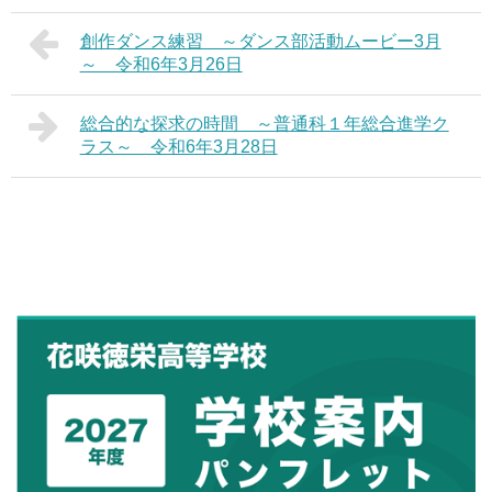
創作ダンス練習 ～ダンス部活動ムービー3月
～ 令和6年3月26日
総合的な探求の時間 ～普通科１年総合進学ク
ラス～ 令和6年3月28日