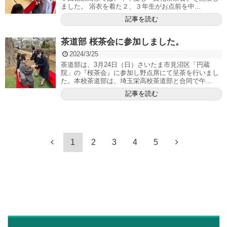
ました。 浴衣を着た２、３年生がお点前を中...
記事を読む
茶道部 桜茶会に参加しました。
2024/3/25
茶道部は、3月24日（日）さいたま市見沼区「円蔵
院」の『桜茶会』に参加し野点席にて呈茶を行いまし
た。本校茶道部は、埼玉栄高校茶道部と合同で午...
記事を読む
1
2
3
4
5