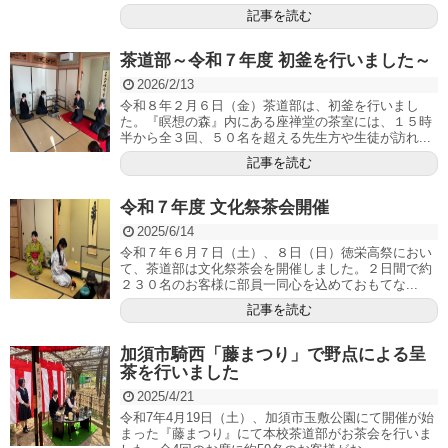
記事を読む
茶道部～令和７年度 初釜を行いました～
2026/2/13
令和８年２月６日（金）茶道部は、初釜を行いまし
た。『瞑想の森』内にある座禅堂の茶室には、１５時
半から全３回、５０名を超える先生方や生徒が訪れ...
記事を読む
令和７年度 文化祭茶会開催
2025/6/14
令和７年６月７日（土）、８日（日）徳栄高祭におい
て、茶道部は文化祭茶会を開催しました。２日間で約
２３０名のお客様に部員一同心を込めておもてな...
記事を読む
加須市騎西「藤まつり」で野点による呈
茶を行いました
2025/4/21
令和7年4月19日（土）、加須市玉敷公園にて開催が始
まった『藤まつり』にて本校茶道部がお茶会を行いま