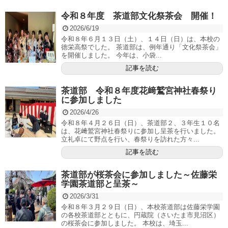
令和８年度 茶道部文化祭茶会 開催！
2026/6/19
令和８年６月１３日（土）、１４日（日）は、本校の
徳栄高祭でした。 茶道部は、例年通り「文化祭茶会」
を開催しました。 今年は、小袋...
記事を読む
茶道部 令和８年度花﨑鷲宮神社春祭り
に参加しました
2026/4/26
令和８年４月２６日（日）、茶道部２、３年生１０名
は、花﨑鷲宮神社春祭りに参加し呈茶を行いました。
立礼卓にて野点を行い、春祭りを訪れた方々...
記事を読む
茶道部が桜茶会に参加しました～佐藤栄
学園茶道部と呈茶～
2026/3/31
令和８年３月２９日（日）、本校茶道部は佐藤栄学園
の各校茶道部とともに、円蔵院（さいたま市見沼区）
の桜茶会に参加しました。 本校は、埼玉...