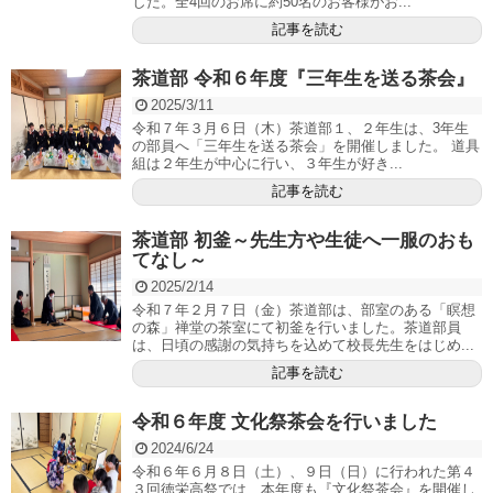
した。全4回のお席に約50名のお客様がお...
記事を読む
茶道部 令和６年度『三年生を送る茶会』
2025/3/11
令和７年３月６日（木）茶道部１、２年生は、3年生
の部員へ「三年生を送る茶会」を開催しました。 道具
組は２年生が中心に行い、３年生が好き...
記事を読む
茶道部 初釜～先生方や生徒へ一服のおも
てなし～
2025/2/14
令和７年２月７日（金）茶道部は、部室のある「瞑想
の森」禅堂の茶室にて初釜を行いました。茶道部員
は、日頃の感謝の気持ちを込めて校長先生をはじめ...
記事を読む
令和６年度 文化祭茶会を行いました
2024/6/24
令和６年６月８日（土）、９日（日）に行われた第４
３回徳栄高祭では、本年度も『文化祭茶会』を開催し