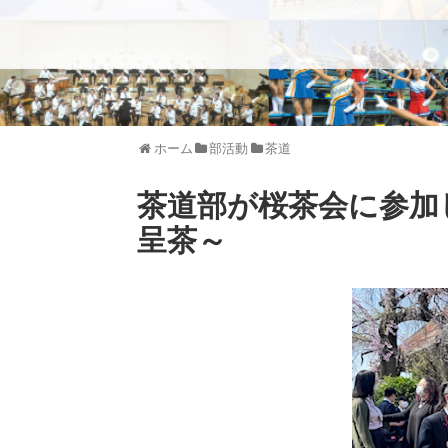
ホーム
部活動
茶道
茶道部が桜茶会に参加
呈茶～