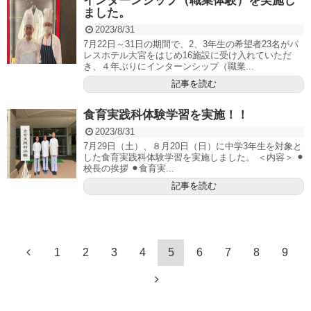
インターンシップ（職業体験）を実施し
ました。
2023/8/31
7月22日～31日の期間で、2、3年生の希望者23名がパ
レスホテル大宮をはじめ16施設に受け入れていただ
き、４年ぶりにインターンシップ（職業...
記事を読む
食育実践科体験学習を実施！！
2023/8/31
7月29日（土）、８月20日（日）に中学3年生を対象と
した食育実践科体験学習を実施しました。 ＜内容＞ ⚫︎
校長の挨拶 ⚫︎食育実...
記事を読む
1
2
3
4
5
6
7
8
9