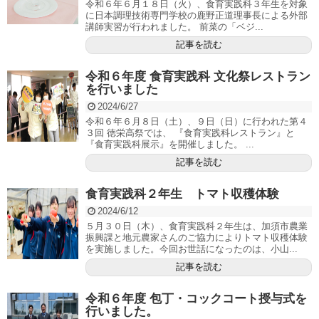
令和６年６月１８日（火）、食育実践科３年生を対象
に日本調理技術専門学校の鹿野正道理事長による外部
講師実習が行われました。 前菜の「ベジ...
記事を読む
令和６年度 食育実践科 文化祭レストラン
を行いました
2024/6/27
令和６年６月８日（土）、９日（日）に行われた第４
３回 徳栄高祭では、 『食育実践科レストラン』と
『食育実践科展示』を開催しました。 ...
記事を読む
食育実践科２年生 トマト収穫体験
2024/6/12
５月３０日（木）、食育実践科２年生は、加須市農業
振興課と地元農家さんのご協力によりトマト収穫体験
を実施しました。今回お世話になったのは、小山...
記事を読む
令和６年度 包丁・コックコート授与式を
行いました。