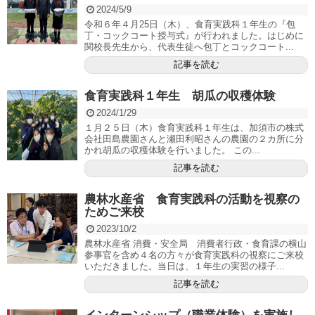
2024/5/9
令和６年４月25日（木）、食育実践科１年生の『包
丁・コックコート授与式』が行われました。はじめに
関校長先生から、代表生徒へ包丁とコックコート...
記事を読む
食育実践科１年生 胡瓜の収穫体験
2024/1/29
１月２５日（木）食育実践科１年生は、加須市の株式
会社田島農園さんと瀬田利昭さんの農園の２カ所に分
かれ胡瓜の収穫体験を行いました。 この...
記事を読む
農林水産省 食育実践科の活動を視察の
ためご来校
2023/10/2
農林水産省 消費・安全局 消費者行政・食育課の横山
参事官を含め４名の方々が食育実践科の視察にご来校
いただきました。当日は、１年生の実習の様子...
記事を読む