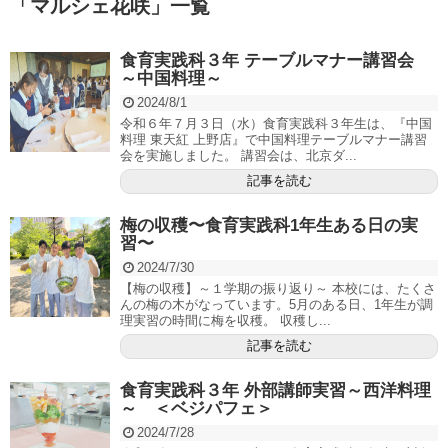
「
マルシェ花咲
」
一覧
食育実践科３年 テーブルマナー講習会
～中国料理～
2024/8/1
令和６年７月３日（水）食育実践科３年生は、『中国
料理 東天紅 上野店』で中国料理テーブルマナー講習
会を実施しました。 講習会は、北京ダ...
記事を読む
梅の収穫〜食育実践科1年生ある日の実
習〜
2024/7/30
【梅の収穫】～１学期の振り返り～ 本校には、たくさ
んの梅の木がなっています。5月のある日、1年生が調
理実習の時間に梅を収穫。 収穫し...
記事を読む
食育実践科３年 外部講師実習～西洋料理
～ ＜ベジパフェ＞
2024/7/28