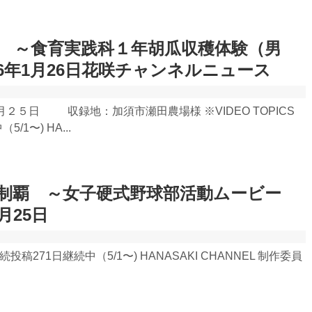
 ～食育実践科１年胡瓜収穫体験（男
6年1月26日花咲チャンネルニュース
２５日 収録地：加須市瀬田農場様 ※VIDEO TOPICS
/1〜) HA...
制覇 ～女子硬式野球部活動ムービー
月25日
 連続投稿271日継続中（5/1〜) HANASAKI CHANNEL 制作委員