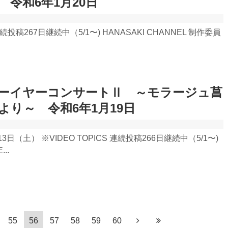
令和6年1月20日
 連続投稿267日継続中（5/1〜) HANASAKI CHANNEL 制作委員
ーイヤーコンサートⅡ ～モラージュ菖
より～ 令和6年1月19日
日（土） ※VIDEO TOPICS 連続投稿266日継続中（5/1〜)
..
55
56
57
58
59
60