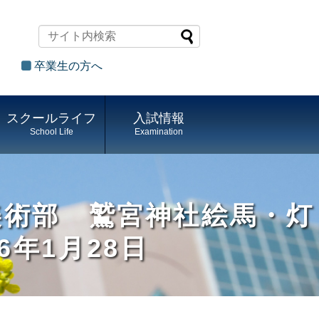
卒業生の方へ
スクールライフ
入試情報
School Life
Examination
美術部 鷲宮神社絵馬・灯
年1月28日