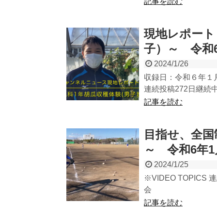
記事を読む
現地レポート
子）～ 令和
2024/1/26
収録日：令和６年１月
連続投稿272日継続中（5
記事を読む
目指せ、全国
～ 令和6年1
2024/1/25
※VIDEO TOPICS
会
記事を読む