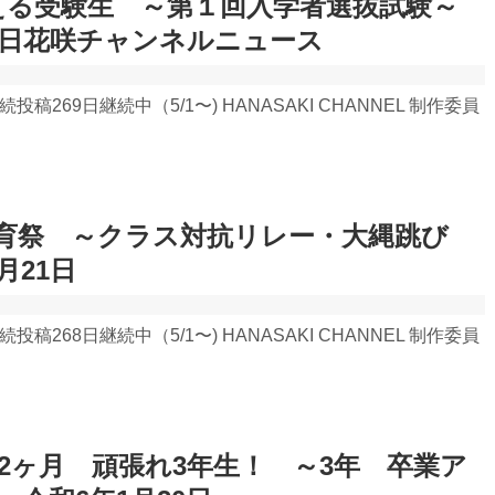
を超える受験生 ～第１回入学者選抜試験～
22日花咲チャンネルニュース
 連続投稿269日継続中（5/1〜) HANASAKI CHANNEL 制作委員
ck 体育祭 ～クラス対抗リレー・大縄跳び
月21日
 連続投稿268日継続中（5/1〜) HANASAKI CHANNEL 制作委員
2ヶ月 頑張れ3年生！ ～3年 卒業ア