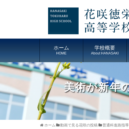
ホーム
学校概要
HOME
About HANASAKI
美術が新年
ホーム
動画で見る花咲の投稿
普通科進路指導