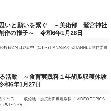
思いと願いを繋ぐ ～美術部 鷲宮神社
創作の様子～ 令和6年1月28日
 連続投稿274日継続中（5/1〜) HANASAKI CHANNEL 制作委員
る活動 ～食育実践科１年胡瓜収穫体験
和6年1月27日
２５日 収録地：加須市田島農場様 ※VIDEO TOPICS
/1〜) HA...