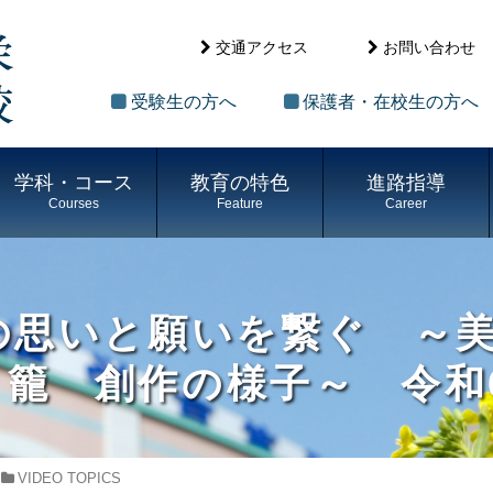
交通アクセス
お問い合わせ
受験生の方へ
保護者・在校生の方へ
学科・コース
教育の特色
進路指導
Courses
Feature
Career
の思いと願いを繋ぐ ～
籠 創作の様子～ 令和6
VIDEO TOPICS