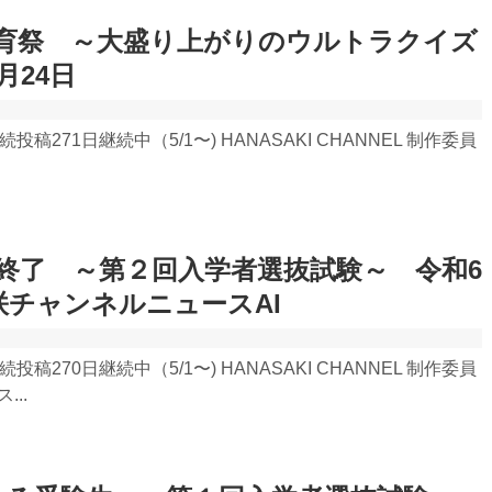
ck 体育祭 ～大盛り上がりのウルトラクイズ
月24日
 連続投稿271日継続中（5/1〜) HANASAKI CHANNEL 制作委員
終了 ～第２回入学者選抜試験～ 令和6
咲チャンネルニュースAI
 連続投稿270日継続中（5/1〜) HANASAKI CHANNEL 制作委員
..