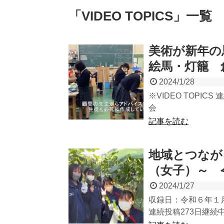
「
VIDEO TOPICS
」
一覧
美術が新年の
絵馬・灯籠 
2024/1/28
※VIDEO TOPICS
会
記事を読む
地域とつなが
（女子）～ 令
2024/1/27
収録日：令和６年１月
連続投稿273日継続中（5