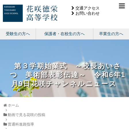
交通アクセス
お問い合わせ
受験生の方へ
保護者・在校生の方へ
卒業生の方へ
第３学期始業式 ～校長あいさ
つ 美術部表彰伝達～ 令和6年1
月9日花咲チャンネルニュース
ホーム
動画で見る花咲の投稿
普通科進路指導