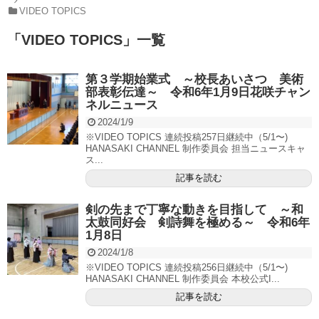
VIDEO TOPICS
「
VIDEO TOPICS
」
一覧
第３学期始業式 ～校長あいさつ 美術
部表彰伝達～ 令和6年1月9日花咲チャン
ネルニュース
2024/1/9
※VIDEO TOPICS 連続投稿257日継続中（5/1〜)
HANASAKI CHANNEL 制作委員会 担当ニュースキャ
ス...
記事を読む
剣の先まで丁寧な動きを目指して ～和
太鼓同好会 剣詩舞を極める～ 令和6年
1月8日
2024/1/8
※VIDEO TOPICS 連続投稿256日継続中（5/1〜)
HANASAKI CHANNEL 制作委員会 本校公式I...
記事を読む