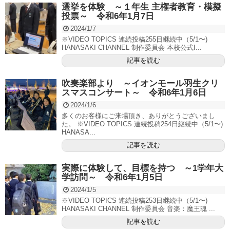
選挙を体験 ～１年生 主権者教育・模擬
投票～ 令和6年1月7日
2024/1/7
※VIDEO TOPICS 連続投稿255日継続中（5/1〜)
HANASAKI CHANNEL 制作委員会 本校公式I...
記事を読む
吹奏楽部より ～イオンモール羽生クリ
スマスコンサート～ 令和6年1月6日
2024/1/6
多くのお客様にご来場頂き、ありがとうございまし
た。 ※VIDEO TOPICS 連続投稿254日継続中（5/1〜)
HANASA...
記事を読む
実際に体験して、目標を持つ ～1学年大
学訪問～ 令和6年1月5日
2024/1/5
※VIDEO TOPICS 連続投稿253日継続中（5/1〜)
HANASAKI CHANNEL 制作委員会 音楽：魔王魂 ...
記事を読む