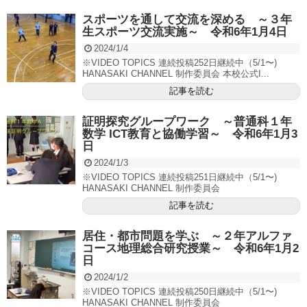
スポーツを通して交流を深める ～３年
生スポーツ交流実施～ 令和6年1月4日
2024/1/4
※VIDEO TOPICS 連続投稿252日継続中（5/1〜)
HANASAKI CHANNEL 制作委員会 本校公式I...
記事を読む
証明探究グループワーク ～普通科１年
数学 ICT教育と協働学習～ 令和6年1月3
日
2024/1/3
※VIDEO TOPICS 連続投稿251日継続中（5/1〜)
HANASAKI CHANNEL 制作委員会
記事を読む
居住・都市問題を学ぶ ～２年アルファ
コース地理総合研究授業～ 令和6年1月2
日
2024/1/2
※VIDEO TOPICS 連続投稿250日継続中（5/1〜)
HANASAKI CHANNEL 制作委員会