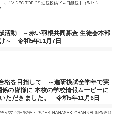
※VIDEO TOPICS 連続投稿19４日継続中（5/1〜)
..
献活動 ～赤い羽根共同募金 生徒会本部
け～ 令和5年11月7日
合格を目指して ～進研模試全学年で実
育関係の皆様に 本校の学校情報ムービーに
いただきました。 令和5年11月6日
 連続投稿192日継続中（5/1〜) HANASAKI CHANNEL 制作委員