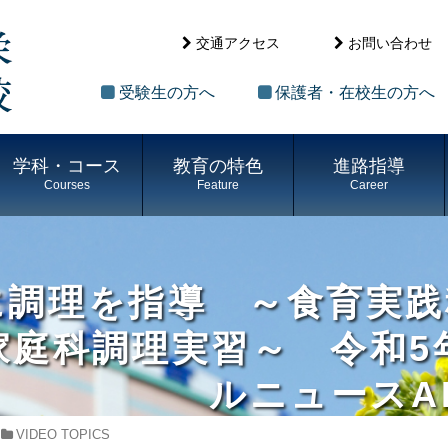
交通アクセス
お問い合わせ
受験生の方へ
保護者・在校生の方へ
学科・コース
教育の特色
進路指導
Courses
Feature
Career
に調理を指導 ～食育実
庭科調理実習～ 令和5年
ルニュースA
VIDEO TOPICS