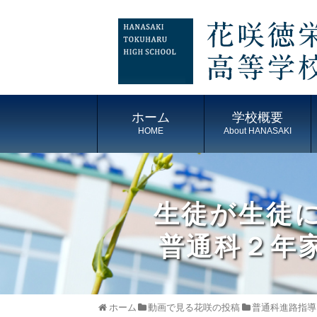
ホーム
学校概要
HOME
About HANASAKI
生徒が生徒
普通科２年家
ホーム
動画で見る花咲の投稿
普通科進路指導