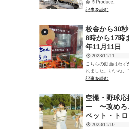
会 ※Produce...
記事を読む
校舎から30
8時から17
年11月11日
2023/11/11
こちらの動画はわずか1日
れました。いいね、コ
記事を読む
空撮・野球応
ー 〜攻めろ
ペット・トロン
2023/11/10