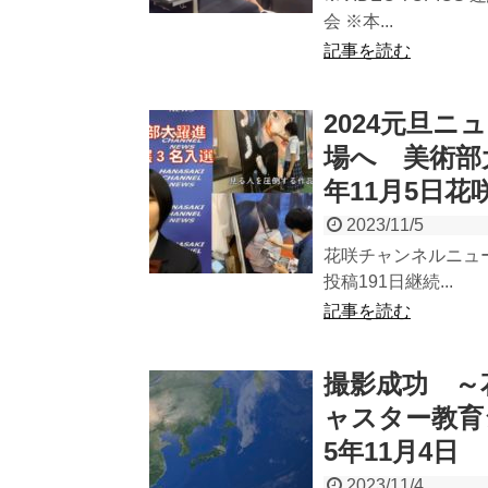
会 ※本...
記事を読む
2024元旦
場へ 美術部
年11月5日
2023/11/5
花咲チャンネルニュース 
投稿191日継続...
記事を読む
撮影成功 ～花
ャスター教育
5年11月4日
2023/11/4