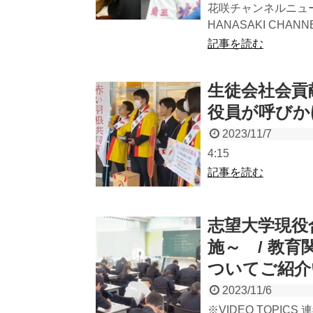
花咲チャンネルニュース 
HANASAKI CHANNE.
記事を読む
生徒会社会貢
役員が呼びか
2023/11/7
4:15
記事を読む
志望大学現役
施～ / 教
ついてご紹介
2023/11/6
※VIDEO TOPICS