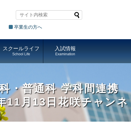
卒業生の方へ
スクールライフ
入試情報
School Life
Examination
践科・普通科 学科間連携
11月13日花咲チャンネ
I