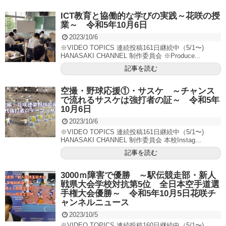
ICT教育と協働的な学びの実践～花咲の授
業～ 令和5年10月6日
2023/10/6
※VIDEO TOPICS 連続投稿161日継続中（5/1〜)
HANASAKI CHANNEL 制作委員会 ※Produce...
記事を読む
空撮・野球応援①・サスケ ～チャンス
で流れるサスケは強打者の証～ 令和5年
10月6日
2023/10/6
※VIDEO TOPICS 連続投稿161日継続中（5/1〜)
HANASAKI CHANNEL 制作委員会 本校Instag...
記事を読む
3000ｍ障害で優勝 ～駅伝競走部・新人
戦県大会学校対抗第5位 全日本空手道選
手権大会優勝～ 令和5年10月5日花咲チ
ャンネルニュース
2023/10/5
※VIDEO TOPICS 連続投稿160日継続中（5/1〜)