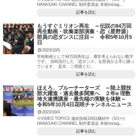
HANASAKI CHANNEL 制作委員会 本校Instag...
記事を読む
もうすぐミリオン再生 ～伝説の94万回
再生動画・吹奏楽部演奏・恋（星野源）
部員の恋ダンスに注目～ 令和5年10月5
日
2023/10/5
学校動画として94万回再生は、通常考えられない数字
です。 当時流行した「恋ダンス」を部員が上手に踊っ
ています。 是非、ご視聴くだ...
記事を読む
ほえろ、ブルーチーターズ ～陸上競技
部大躍進・過去最多関東へ ２年α 理数
埼大連携講座・最先端の実験を体験～
令和5年10月4日花咲チャンネルニュース
2023/10/4
※VIDEO TOPICS 連続投稿159日継続中（5/1〜)
HANASAKI CHANNEL 制作委員会 本校Instag...
記事を読む