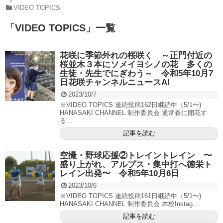
VIDEO TOPICS
「
VIDEO TOPICS
」
一覧
花咲に季節外れの桜咲く ～正門付近の
桜並木３本にソメイヨシノの花 多くの
生徒・先生でにぎわう～ 令和5年10月7
日花咲チャンネルニュースAI
2023/10/7
※VIDEO TOPICS 連続投稿162日継続中（5/1〜)
HANASAKI CHANNEL 制作委員会 通常春に開花す
る...
記事を読む
空撮・野球応援②トレイントレイン 〜
盛り上がれ、アルプス・集中打へ徳栄ト
レイン出発〜 令和5年10月6日
2023/10/6
※VIDEO TOPICS 連続投稿161日継続中（5/1〜)
HANASAKI CHANNEL 制作委員会 本校Instag...
記事を読む