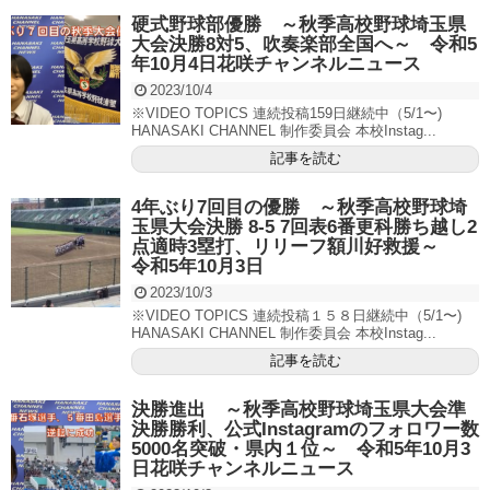
硬式野球部優勝 ～秋季高校野球埼玉県
大会決勝8対5、吹奏楽部全国へ～ 令和5
年10月4日花咲チャンネルニュース
2023/10/4
※VIDEO TOPICS 連続投稿159日継続中（5/1〜)
HANASAKI CHANNEL 制作委員会 本校Instag...
記事を読む
4年ぶり7回目の優勝 ～秋季高校野球埼
玉県大会決勝 8-5 7回表6番更科勝ち越し2
点適時3塁打、リリーフ額川好救援～
令和5年10月3日
2023/10/3
※VIDEO TOPICS 連続投稿１５８日継続中（5/1〜)
HANASAKI CHANNEL 制作委員会 本校Instag...
記事を読む
決勝進出 ～秋季高校野球埼玉県大会準
決勝勝利、公式Instagramのフォロワー数
5000名突破・県内１位～ 令和5年10月3
日花咲チャンネルニュース