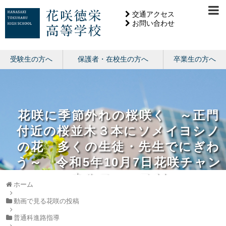
交通アクセス
お問い合わせ
受験生の方へ
保護者・在校生の方へ
卒業生の方へ
花咲に季節外れの桜咲く ～正門
付近の桜並木３本にソメイヨシノ
の花 多くの生徒・先生でにぎわ
う～ 令和5年10月7日花咲チャン
ネルニュースAI
ホーム
動画で見る花咲の投稿
普通科進路指導