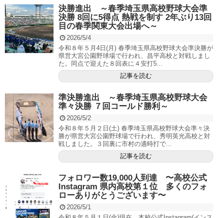
決勝進出 ～春季埼玉県高校野球大会準
決勝 8回に5得点 熱戦を制す 2年ぶり13回
目の春季関東大会出場へ～
2026/5/4
令和８年５月4日(月) 春季埼玉県高校野球大会準決勝が
県営大宮公園野球場で行われ、昌平高校と対戦しまし
た。同点で迎えた８回表に４安打5...
記事を読む
準決勝進出 ～春季埼玉県高校野球大会
準々決勝 ７回コールド勝利～
2026/5/2
令和８年５月２日(土) 春季埼玉県高校野球大会準々決
勝が県営大宮公園野球場で行われ、秀明英光高校と対
戦しました。３回裏に市村の適時打で...
記事を読む
フォロワー数19,000人到達 〜高校公式
Instagram 県内高校第１位 多くのフォ
ローありがとうございます〜
2026/5/1
令和８年５月１日(金)現在、本校公式Instagram(インス