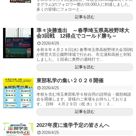
タグラム)のフォロワー数が19,000人に到達しました。
多くの皆様にフォローと...
記事を読む
準々決勝進出 ～春季埼玉県高校野球大
会3回戦 12得点でコールド勝ち～
2026/4/29
令和８年４月２９日(水) 春季埼玉県高校野球大会3回戦
が県営大宮公園野球場で行われ、市立浦和高校と対戦
しました。１回表に奥野の適時打で...
記事を読む
東部私学の集い２０２６開催
2026/4/25
本校を含む埼玉東部私学６校合同の説明会・個別相談
会を開催します。皆様のご来場をお待ちしておりま
す。 日時 ４月２９日（祝 水）１０：３...
記事を読む
2027年度に進学予定の皆さんへ
2026/4/25