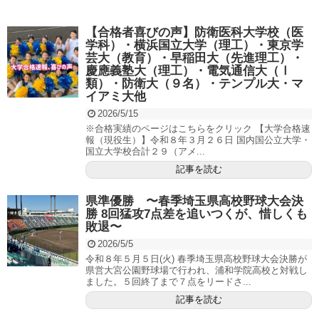
【合格者喜びの声】防衛医科大学校（医
学科）・横浜国立大学（理工）・東京学
芸大（教育）・早稲田大（先進理工）・
慶應義塾大（理工）・電気通信大（Ⅰ
類）・防衛大（９名）・テンプル大・マ
イアミ大他
2026/5/15
※合格実績のページはこちらをクリック 【大学合格速
報（現役生）】令和８年３月２６日 国内国公立大学・
国立大学校合計２９（アメ...
記事を読む
県準優勝 〜春季埼玉県高校野球大会決
勝 8回猛攻7点差を追いつくが、惜しくも
敗退〜
2026/5/5
令和８年５月５日(火) 春季埼玉県高校野球大会決勝が
県営大宮公園野球場で行われ、浦和学院高校と対戦し
ました。５回終了まで７点をリードさ...
記事を読む