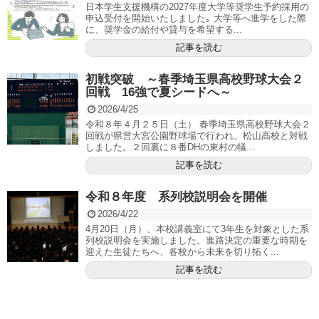
日本学生支援機構の2027年度大学等奨学生予約採用の
申込受付を開始いたしました｡ 大学等へ進学をした際
に、奨学金の給付や貸与を希望する...
記事を読む
初戦突破 ～春季埼玉県高校野球大会２
回戦 16強で夏シードへ～
2026/4/25
令和８年４月２５日（土） 春季埼玉県高校野球大会２
回戦が県営大宮公園野球場で行われ、松山高校と対戦
しました。２回裏に８番DHの東村の犠...
記事を読む
令和８年度 系列校説明会を開催
2026/4/22
4月20日（月）、本校講義室にて3年生を対象とした系
列校説明会を実施しました。進路決定の重要な時期を
迎えた生徒たちへ、各校から未来を切り拓く...
記事を読む